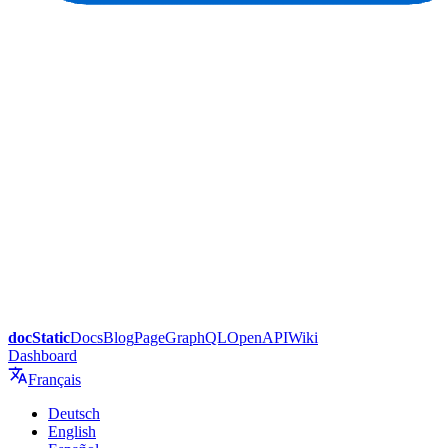
docStatic
Docs
Blog
Page
GraphQL
OpenAPI
Wiki
Dashboard
Français
Deutsch
English