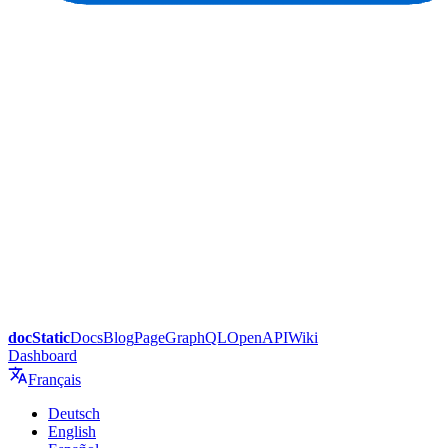
docStatic
Docs
Blog
Page
GraphQL
OpenAPI
Wiki
Dashboard
Français
Deutsch
English