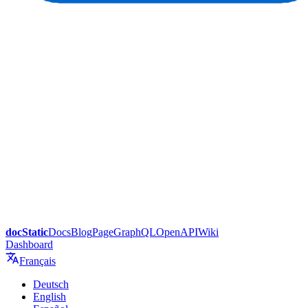
docStatic
Docs
Blog
Page
GraphQL
OpenAPI
Wiki
Dashboard
Français
Deutsch
English