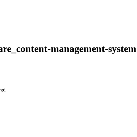
ware_content-management-syste
rgé.